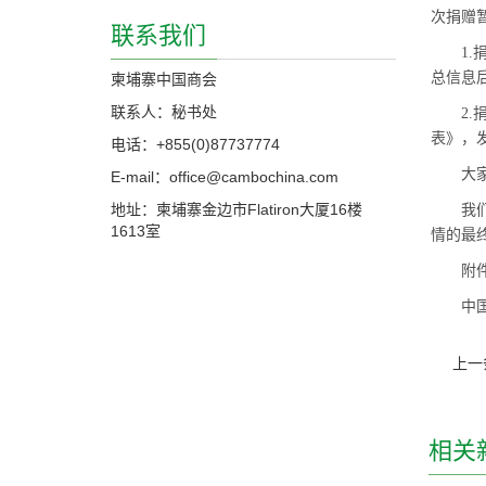
次捐赠
联系我们
1.
总信息
柬埔寨中国商会
联系人：秘书处
2
表》，发送
电话：+855(0)87737774
大家
E-mail：office@cambochina.com
地址：柬埔寨金边市Flatiron大厦16楼
我
1613室
情的最
附
中
上一
相关