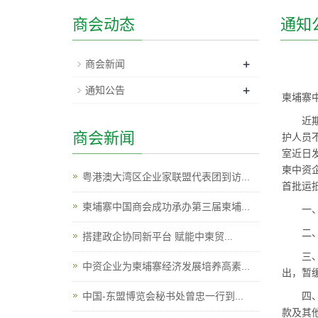
商会动态
通知
+
商会新闻
+
通知公告
柬埔寨
近
商会新闻
护人员
室近日
柬中资
粤港澳大湾区企业家联盟代表团到访...
首批运
柬埔寨中国商会成功承办第三届柬埔...
一
二
搭建政企协同新平台 赋能中柬贸...
三
中资企业为柬埔寨经济发展培养高素...
出，暂
中国-东盟博览会秘书处曾忠一行到...
四
款及其