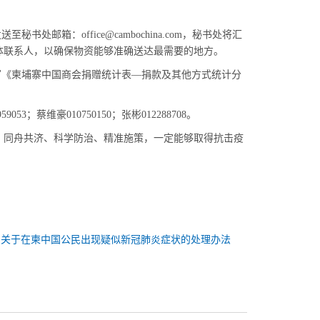
邮箱：office@cambochina.com，秘书处将汇
体联系人，以确保物资能够准确送达最需要的地方。
写《柬埔寨中国商会捐赠统计表—捐款及其他方式统计分
3；蔡维豪010750150；张彬012288708。
、同舟共济、科学防治、精准施策，一定能够取得抗击疫
：
关于在柬中国公民出现疑似新冠肺炎症状的处理办法