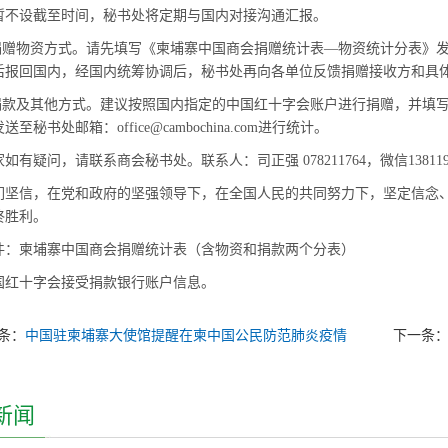
暂不设截至时间，秘书处将定期与国内对接沟通汇报。
捐赠物资方式。请先填写《柬埔寨中国商会捐赠统计表—物资统计分表》发送至秘书处
后报回国内，经国内统筹协调后，秘书处再向各单位反馈捐赠接收方和具
.捐款及其他方式。建议按照国内指定的中国红十字会账户进行捐赠，并填
至秘书处邮箱：office@cambochina.com进行统计。
如有疑问，请联系商会秘书处。联系人：司正强 078211764，微信1381195905
们坚信，在党和政府的坚强领导下，在全国人民的共同努力下，坚定信念
终胜利。
件：柬埔寨中国商会捐赠统计表（含物资和捐款两个分表）
国红十字会接受捐款银行账户信息。
条：
中国驻柬埔寨大使馆提醒在柬中国公民防范肺炎疫情
下一条
新闻