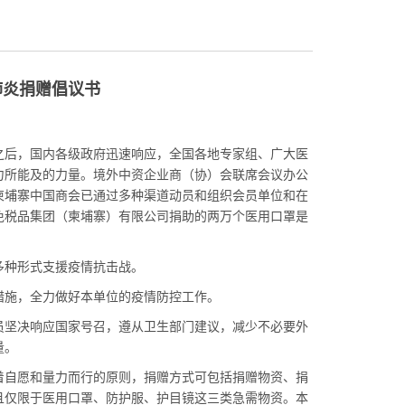
肺炎捐赠倡议书
之后，国内各级政府迅速响应，全国各地专家组、广大医
力所能及的力量。境外中资企业商（协）会联席会议办公
柬埔寨中国商会已通过多种渠道动员和组织会员单位和在
免税品集团（柬埔寨）有限公司捐助的两万个医用口罩是
多种形式支援疫情抗击战。
措施，全力做好本单位的疫情防控工作。
员坚决响应国家号召，遵从卫生部门建议，减少不必要外
量。
着自愿和量力而行的原则，捐赠方式可包括捐赠物资、捐
且仅限于医用口罩、防护服、护目镜这三类急需物资。本