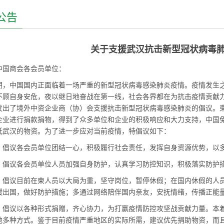
公告
关于支援武汉抗击新型冠状病毒
中国商会各会员单位：
期，中国国内正面临着一场严重的新型冠状病毒感染肺炎疫情。疫情发生
不顾自身安危，夜以继日地奋战在第一线，社会各界都在为抗击疫情贡献
发出了境外中资企业商（协）会支援抗击新型冠状病毒感染肺炎的倡议。
企业进行捐款捐物，得到了众多单位和企业的积极响应和大力支持，中国
抵武汉的物资。为了进一步应对当前疫情，特倡议如下：
、倡议各会员单位团结一心，积极履行社会责任，发挥自身资源优势，以
、倡议各会员单位人员加强自身防护，认真学习防控知识，积极落实防护
、倡议目前在柬人员以大局为重，坚守岗位，暂停休假；在国内休假的人
缓出国，做好防护措施；多通过网络陪伴国内亲友，安抚情绪，传播正能
、倡议以各种形式捐赠，齐心协力，为打赢疫情防控攻坚战贡献力量。本
他多种方式。鉴于目前疫情严重地区的实际所需，建议优先捐助物资，而