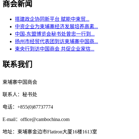
商会新闻
搭建政企协同新平台 赋能中柬贸...
中资企业为柬埔寨经济发展培养高素...
中国-东盟博览会秘书处曾忠一行到...
扬州市经贸代表团到访柬埔寨中国商...
柬央行到访中国商会 共促企业家信...
联系我们
柬埔寨中国商会
联系人：秘书处
电话：+855(0)87737774
E-mail：office@cambochina.com
地址：柬埔寨金边市Flatiron大厦16楼1613室