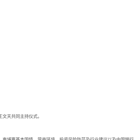
王文天共同主持仪式。
、柬埔寨基本国情、营商环境、投资风险防范及行业建议以及中国银行