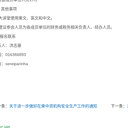
 其他事项
1)大讲堂使用柬文、英文和中文。
2)建议参会人员为各成员单位的财务或税务相关负责人、经办人员。
、报名联系
系人：洪志豪
：016366893
：sereiparinha
一条：
关于进一步做好在柬中资机构安全生产工作的通知
下一条：