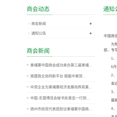
商会动态
通知
+
商会新闻
+
通知公告
中国商
为
商会新闻
部、专
1、
柬埔寨中国商会成功承办第三届柬埔...
6月
2、
搭建政企协同新平台 赋能中柬贸...
金边
中资企业为柬埔寨经济发展培养高素...
3
中国-东盟博览会秘书处曾忠一行到...
最
4
扬州市经贸代表团到访柬埔寨中国商...
各