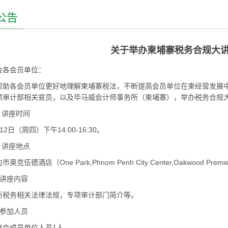
公告
关于举办柬埔寨税务合规大
会各会员单位：
帮助各会员单位更好地理解柬埔寨税法，不断提高会员单位在柬经营发展
项审计部相关官员，以及毕马威会计师事务所（柬埔寨），举办税务合规
 讲座时间
12日（周四）下午14:00-16:30。
 讲座地点
市奥克伍德酒店（One Park,Phnom Penh City Center,Oakwood Premier B
、讲座内容
新税务相关法律法规，专项审计部门简介等。
、参加人员
商会成员单位人员1人。