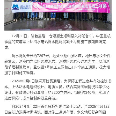
12月30日，随着最后一仓混凝土顺利泵入衬砌台车，中国重机
承建的柬埔寨上达岱水电站调水隧洞混凝土衬砌施工按期圆满完
成。
调水隧洞全长约7297米，地处豆蔻山脉区域，地质与水文条件
较复杂，洞室围岩以粉砂质泥岩、泥质粉砂岩和砂岩为主，局部洞
段节理裂隙发育，且仅设1号施工支洞和出口2个施工通道，极大增
加了衬砌施工难度。
2024年9月6日隧洞开挖贯通后，为保障工程进度并有效控制成
本，上达岱水电组织设计、地质人员，结合实际围岩情况科学优化
设计，有效减少衬砌混凝土约8200立方米、钢筋约340吨，实现了
进度保障与成本控制的双重突破。
自2024年9月22日首仓底板衬砌混凝土启动，至2025年5月22
日启动边顶拱衬砌浇筑，面对施工通道有限、水文地质复杂等困