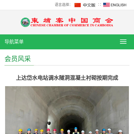
语言选择：
∷
导航菜单
导
航
菜
会员风采
单
上达岱水电站调水隧洞混凝土衬砌按期完成