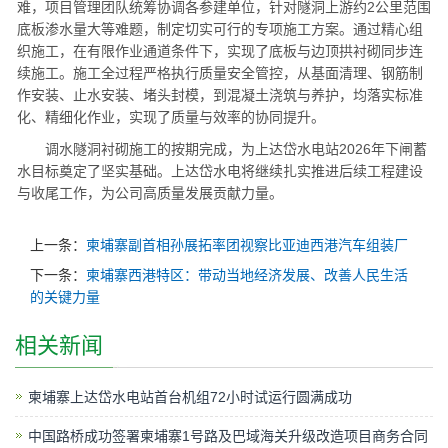
难，项目管理团队统筹协调各参建单位，针对隧洞上游约2公里范围
底板渗水量大等难题，制定切实可行的专项施工方案。通过精心组
织施工，在有限作业通道条件下，实现了底板与边顶拱衬砌同步连
续施工。施工全过程严格执行质量安全管控，从基面清理、钢筋制
作安装、止水安装、堵头封模，到混凝土浇筑与养护，均落实标准
化、精细化作业，实现了质量与效率的协同提升。
调水隧洞衬砌施工的按期完成，为上达岱水电站2026年下闸蓄
水目标奠定了坚实基础。上达岱水电将继续扎实推进后续工程建设
与收尾工作，为公司高质量发展贡献力量。
上一条：
柬埔寨副首相孙展拓率团视察比亚迪西港汽车组装厂
下一条：
柬埔寨西港特区：带动当地经济发展、改善人民生活
的关键力量
相关新闻
柬埔寨上达岱水电站首台机组72小时试运行圆满成功
中国路桥成功签署柬埔寨1号路及巴域海关升级改造项目商务合同