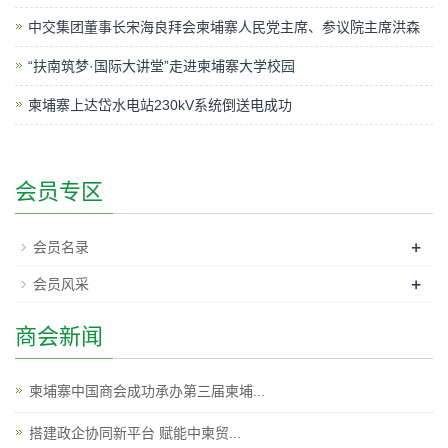
中交集团董事长宋海良拜会柬埔寨人民党主席、参议院主席洪森
“扶南筑梦·国际大讲堂”走进柬埔寨大学校园
柬埔寨上达岱水电站230kV系统倒送电成功
会员专区
+
会员名录
+
会员风采
商会新闻
柬埔寨中国商会成功承办第三届柬埔...
搭建政企协同新平台 赋能中柬贸...