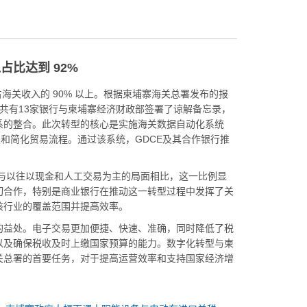
比达到 92%
海关收入的 90% 以上。根据柬埔寨海关总署发布的报
，共有13家银行与柬埔寨经济财政部签署了谅解备忘录，
系的整合。此次转型的核心是实施海关数据自动化系统
报和简化贸易流程。通过该系统，GDCE及其合作银行推
，与以往以现金和人工交易为主的局面相比，这一比例显
切合作，特别是商业银行在推动这一转型过程中发挥了关
该行业的覆盖范围并提高效率。
的益处。电子交易更加便捷、快速、准确，同时降低了税
以及确保税收及时上缴国家预算的能力。数字化转型与柬
关总署的首要任务，对于提高运营效率和支持国家经济增