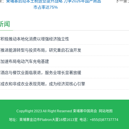
条：
柬埔寨启动本土制造业提升战略 力争2026年国产商品
下一条
市占率达75%
新闻
寨积极推动本地化消费以增强经济独立性
寨推进能源转型与投资布局，研究重启石油开发
寨加速布局电动汽车充电基建
寨酒店与餐饮业面临衰退，服务业增长显著放缓
寨成衣和非成衣业表现亮眼，成为经济双核心引擎
CopyRight 2023 All Right Reserved 柬埔寨中国商会
网站地图
地址：柬埔寨金边市Flatiron大厦16楼1613室 电话：+855(0)87737774