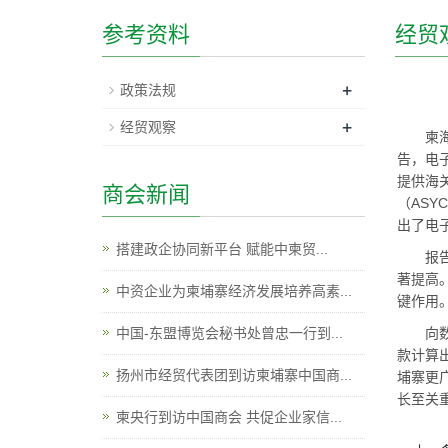
参考资料
经贸
+
政策法规
+
经贸观察
柬
告，电
提供海
商会新闻
（AS
出了电
搭建政企协同新平台 赋能中柬贸...
报
著提高
中资企业为柬埔寨经济发展培养高素...
键作用
中国-东盟博览会秘书处曾忠一行到...
向
款计算
扬州市经贸代表团到访柬埔寨中国商...
埔寨更
长至关
柬央行到访中国商会 共促企业家信...