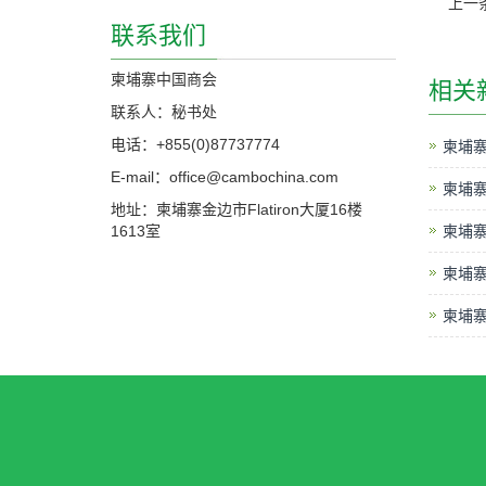
上一
联系我们
柬埔寨中国商会
相关
联系人：秘书处
电话：+855(0)87737774
柬埔
E-mail：office@cambochina.com
柬埔
地址：柬埔寨金边市Flatiron大厦16楼
1613室
柬埔
柬埔
柬埔