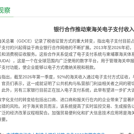
观察
银行合作推动柬海关电子支付收入占
海关总署（GDCE）记录了税收征管方式的重大转变，指出电子支付目前占
子支付的兴起得益于商业银行合作网络的不断扩展。2013年至2026年初
关和消费税征收服务。这些合作关系促成了电子支付系统与柬埔寨海关体
YCUDA），这是一个在全球范围内广泛使用的数字平台，用于管理海关申
子支付功能，使企业能够以电子方式缴纳关税和税款。
告指出，截至2026年第一季度，92%的海关收入通过电子支付方式征收
。官员们表示，这一成就证明了公共机构与私营部门利益相关者之间的密
。此外，另有三家银行目前正在加入电子支付系统，此举有望进一步扩大
数字化支付的转变给包括出口商、进口商和报关行在内的企业带来了显著
出错的风险。对于海关官员而言，该系统提高了实时监控交易、生成报告
广泛的经济改革议程相契合。加强贸易便利化和扩大信息技术应用将是海
重要。