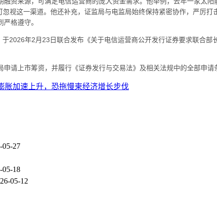
期融资来源，可满足电信运营商的庞大资金需求。他举例，去年一家太阳能
不可忽视这一渠道。他还补充，证监局与电监局始终保持紧密协作，严厉
到严格遵守。
）于2026年2月23日联合发布《关于电信运营商公开发行证券要求联
局申请上市筹资，并履行《证券发行与交易法》及相关法规中的全部申请
膨胀加速上升，恐拖慢柬经济增长步伐
-05-27
-05-18
26-05-12