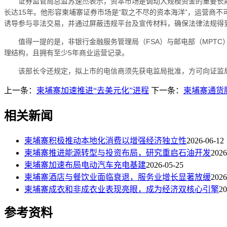
证券监管局总监苏速杰表示，资本市场是调动大规模资金的重要长
长达15年。他形容柬埔寨证券市场是“取之不尽的资本海洋”，运营商
诱导参与非法交易，并通过屏蔽违规平台及宣传材料，确保法律法规得
值得一提的是，非银行金融服务管理局（FSA）与邮电部（MPTC
理结构，且拥有至少5年商业运营记录。
该部长令还规定，拟上市的电信商须先获电监局批准，方可向证监
上一条：
柬埔寨加速推进“去美元化”进程
下一条：
柬埔寨通货
相关新闻
柬埔寨积极推动本地化消费以增强经济独立性
2026-06-12
柬埔寨推进能源转型与投资布局，研究重启石油开发
2026
柬埔寨加速布局电动汽车充电基建
2026-05-25
柬埔寨酒店与餐饮业面临衰退，服务业增长显著放缓
2026
柬埔寨成衣和非成衣业表现亮眼，成为经济双核心引擎
20
参考资料