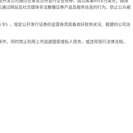
开发公司通过在柬证交所发行企业债券，成功筹集4916万美元，期限
打击通过网站及社交媒体非法散播证券产品及服务信息的行为，防止公众被
合部长令》，规定公开发行证券的运营商须具备良好财务状况、稳健的公司治
条件，同时禁止利用上市逃避国家或私人债务，或违背现行法律法规。