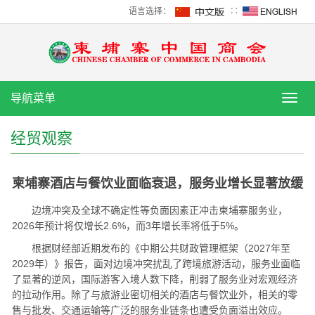
语言选择：
∷
导航菜单
导
航
菜
经贸观察
单
柬埔寨酒店与餐饮业面临衰退，服务业增长显著放缓
边境冲突及全球不确定性等负面因素正冲击柬埔寨服务业，
2026年预计将仅增长2.6%，而3年增长率将低于5%。
根据财经部近期发布的《中期公共财政管理框架（2027年至
2029年）》报告，面对边境冲突扰乱了跨境旅游活动，服务业面临
了显著的逆风，国际游客入境人数下降，削弱了服务业对宏观经济
的拉动作用。除了与旅游业密切相关的酒店与餐饮业外，相关的零
售与批发、交通运输等广泛的服务业链条也遭受负面溢出效应。