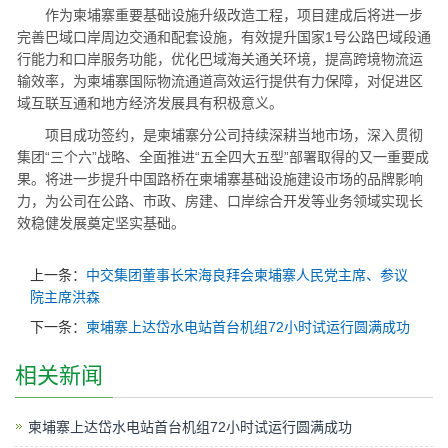
作为柬埔寨重要基础设施升级改造工程，项目建成后将进一步
完善巴域口岸周边交通和配套设施，有效提升国家1号公路巴域段通
行能力和口岸服务功能，优化巴域海关通关环境，提高跨境物流运
输效率，为柬埔寨国际物流通道高效运行提供有力保障，对促进区
域互联互通和地方经济发展具有积极意义。
项目成功签约，是柬埔寨分公司持续深耕当地市场，深入贯彻
集团“三个六”战略、全面推进“五全四大五型”部署取得的又一重要成
果。将进一步提升中国路桥在柬埔寨基础设施建设市场的品牌影响
力，为公司在公路、市政、房建、口岸综合开发等业务领域实现长
效稳健发展奠定坚实基础。
上一条：
中交集团董事长宋海良拜会柬埔寨人民党主席、参议
院主席洪森
下一条：
柬埔寨上达岱水电站首台机组72小时试运行圆满成功
相关新闻
柬埔寨上达岱水电站首台机组72小时试运行圆满成功