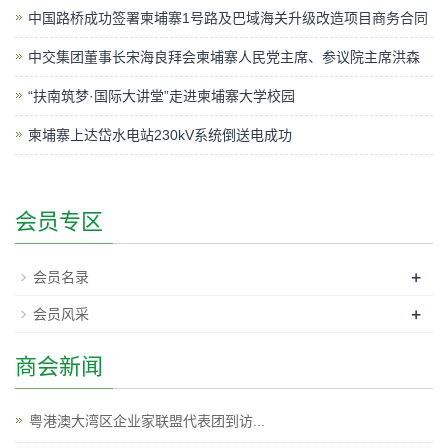
中国路桥成功签署柬埔寨1号路及巴域海关升级改造项目商务合同
中交集团董事长宋海良拜会柬埔寨人民党主席、参议院主席洪森
“扶南筑梦·国际大讲堂”走进柬埔寨大学校园
柬埔寨上达岱水电站230kV系统倒送电成功
会员专区
+
会员名录
+
会员风采
商会新闻
粤港澳大湾区企业家联盟代表团到访...