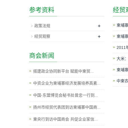
参考资料
经贸
+
柬埔
政策法规
+
经贸观察
柬埔寨
201
商会新闻
大米
柬埔
搭建政企协同新平台 赋能中柬贸...
中柬
中资企业为柬埔寨经济发展培养高素...
中国-东盟博览会秘书处曾忠一行到...
扬州市经贸代表团到访柬埔寨中国商...
柬央行到访中国商会 共促企业家信...