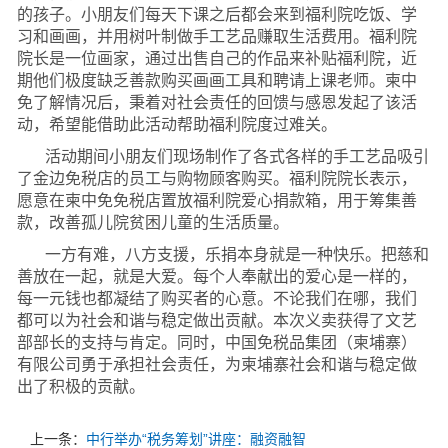
的孩子。小朋友们每天下课之后都会来到福利院吃饭、学
习和画画，并用树叶制做手工艺品赚取生活费用。福利院
院长是一位画家，通过出售自己的作品来补贴福利院，近
期他们极度缺乏善款购买画画工具和聘请上课老师。柬中
免了解情况后，秉着对社会责任的回馈与感恩发起了该活
动，希望能借助此活动帮助福利院度过难关。
活动期间小朋友们现场制作了各式各样的手工艺品吸引
了金边免税店的员工与购物顾客购买。福利院院长表示，
愿意在柬中免免税店置放福利院爱心捐款箱，用于筹集善
款，改善孤儿院贫困儿童的生活质量。
一方有难，八方支援，乐捐本身就是一种快乐。把慈和
善放在一起，就是大爱。每个人奉献出的爱心是一样的，
每一元钱也都凝结了购买者的心意。不论我们在哪，我们
都可以为社会和谐与稳定做出贡献。本次义卖获得了文艺
部部长的支持与肯定。同时，中国免税品集团（柬埔寨）
有限公司勇于承担社会责任，为柬埔寨社会和谐与稳定做
出了积极的贡献。
上一条：
中行举办“税务筹划”讲座：融资融智