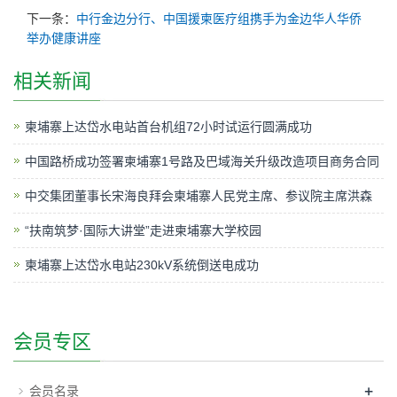
下一条：
中行金边分行、中国援柬医疗组携手为金边华人华侨
举办健康讲座
相关新闻
柬埔寨上达岱水电站首台机组72小时试运行圆满成功
中国路桥成功签署柬埔寨1号路及巴域海关升级改造项目商务合同
中交集团董事长宋海良拜会柬埔寨人民党主席、参议院主席洪森
“扶南筑梦·国际大讲堂”走进柬埔寨大学校园
柬埔寨上达岱水电站230kV系统倒送电成功
会员专区
+
会员名录