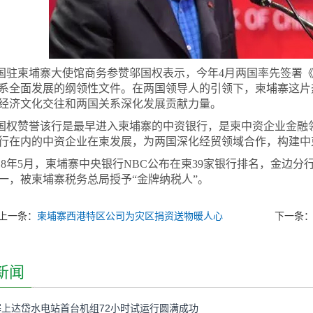
国驻柬埔寨大使馆商务参赞邬国权表示，今年4月两国率先签署
系全面发展的纲领性文件。在两国领导人的引领下，柬埔寨这片
经济文化交往和两国关系深化发展贡献力量。
国权赞誉该行是最早进入柬埔寨的中资银行，是柬中资企业金融
行在内的中资企业在柬发展，为两国深化经贸领域合作，构建中
018年5月，柬埔寨中央银行NBC公布在柬39家银行排名，金边
一，被柬埔寨税务总局授予“金牌纳税人”。
上一条：
柬埔寨西港特区公司为灾区捐资送物暖人心
下一条
新闻
上达岱水电站首台机组72小时试运行圆满成功