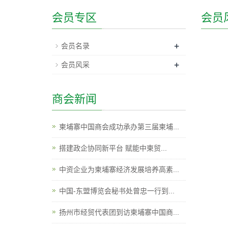
会员专区
会员
+
会员名录
+
会员风采
商会新闻
柬埔寨中国商会成功承办第三届柬埔...
搭建政企协同新平台 赋能中柬贸...
中资企业为柬埔寨经济发展培养高素...
中国-东盟博览会秘书处曾忠一行到...
扬州市经贸代表团到访柬埔寨中国商...