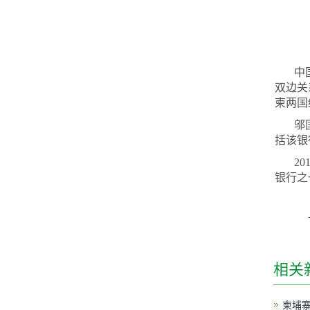
中
双边关
柬两国
邬
括该银
2
银行之
相关
柬埔寨