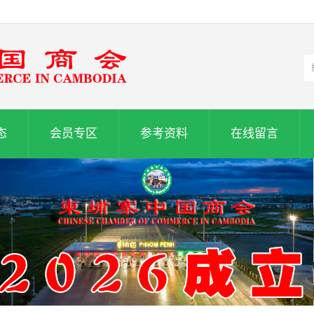
态
会员专区
参考资料
在线留言