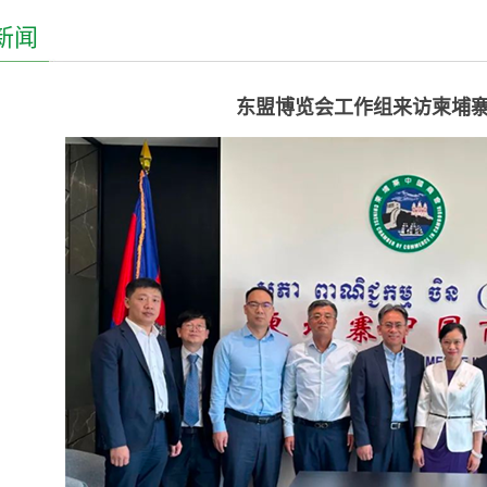
新闻
东盟博览会工作组来访柬埔