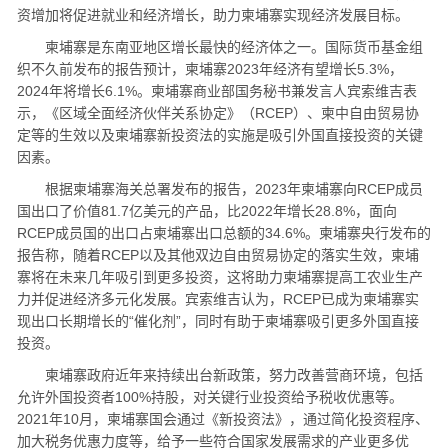
资增加将促进就业和经济增长，助力柬埔寨实现经济发展目标。
柬埔寨是东南亚地区增长最快的经济体之一。国际货币基金组
织不久前发布的报告预计，柬埔寨2023年经济有望增长5.3%，
2024年将增长6.1%。柬埔寨商业部国务秘书兼发言人宾索维吉表
示，《区域全面经济伙伴关系协定》（RCEP）、柬中自由贸易协
定等的生效以及柬埔寨新投资法的实施是吸引外国直接投资的关键
因素。
根据柬埔寨海关总署发布的报告，2023年柬埔寨向RCEP成员
国出口了价值81.7亿美元的产品，比2022年增长28.8%，面向
RCEP成员国的出口占柬埔寨出口总额的34.6%。柬埔寨央行发布的
报告称，随着RCEP以及其他双边自由贸易协定的落实生效，柬埔
寨将在未来几年吸引到更多投资，这将助力柬埔寨提高工农业生产
力并促进经济多元化发展。宾索维吉认为，RCEP已成为柬埔寨实
现出口长期增长的“催化剂”，同时有助于柬埔寨吸引更多外国直接
投资。
柬埔寨政府近年来持续出台新政策，努力改善营商环境，包括
允许外国投资者100%持股，对关键行业投资给予税收优惠等。
2021年10月，柬埔寨国会通过《新投资法》，通过简化投资程序、
加大税务优惠力度等，给予一些符合国家发展需求的产业更多优