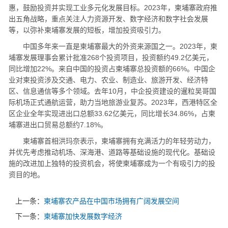
惠，鼓励投资并实现工业多元化发展目标。2023年，柬埔寨政府推
出五角战略，重点关注人力资源开发、数字经济和数字社会发展
等，以弥补柬埔寨发展的短板，增加投资吸引力。
中国多年来一直是柬埔寨最大的外资来源国之一。2023年，柬
埔寨发展理事会累计批准268个投资项目，投资额约49.2亿美元，
同比增加22%。来自中国的投资占柬埔寨总投资额的66%。中国企
业对柬投资涉及交通、电力、农业、制造业、旅游开发、经济特
区、信息通信等多个领域。去年10月，中企投资建设的暹粒吴哥国
际机场正式通航运营，助力当地旅游业复苏。2023年，西港特区全
区企业全年实现进出口总额33.62亿美元，同比增长34.86%，占柬
埔寨进出口贸易总额约7.18%。
柬埔寨首相洪玛奈表示，柬埔寨拥有充满活力的年轻劳动力，
并优先考虑推动机场、深海港、道路等基础设施的现代化。基础设
施的改进加上独特的投资机会，将使柬埔寨成为一个有吸引力的投
资目的地。
上一条：
柬埔寨农产品在中国市场拥有广阔发展空间
下一条：
柬埔寨加快发展数字经济